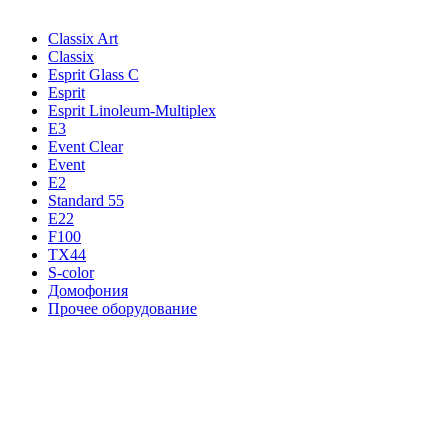
Classix Art
Classix
Esprit Glass C
Esprit
Esprit Linoleum-Multiplex
E3
Event Clear
Event
E2
Standard 55
E22
F100
TX44
S-color
Домофония
Прочее оборудование