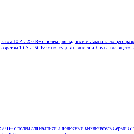
атом 10 А / 250 В~ с полем для надписи и Лампа тлеющего раз
250 В~ с полем для надписи 2-полюсный выключатель Серый Gir