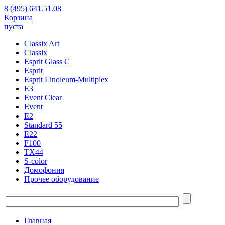
8 (495) 641.51.08
Корзина
пуста
Classix Art
Classix
Esprit Glass C
Esprit
Esprit Linoleum-Multiplex
E3
Event Clear
Event
E2
Standard 55
E22
F100
TX44
S-color
Домофония
Прочее оборудование
Главная