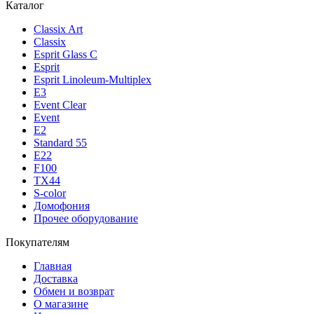
Каталог
Classix Art
Classix
Esprit Glass C
Esprit
Esprit Linoleum-Multiplex
E3
Event Clear
Event
E2
Standard 55
E22
F100
TX44
S-color
Домофония
Прочее оборудование
Покупателям
Главная
Доставка
Обмен и возврат
О магазине