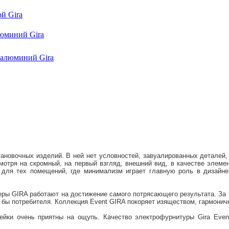
люминий Gira
ановочных изделий. В ней нет условностей, завуалированных деталей,
мотря на скромный, на первый взгляд, внешний вид, в качестве элемен
т для тех помещений, где минимализм играет главную роль в дизайн
еры GIRA работают на достижение самого потрясающего результата. За 
л бы потребителя. Коллекция Event GIRA покоряет изяществом, гармони
йки очень приятны на ощупь. Качество электрофурнитуры Gira Event