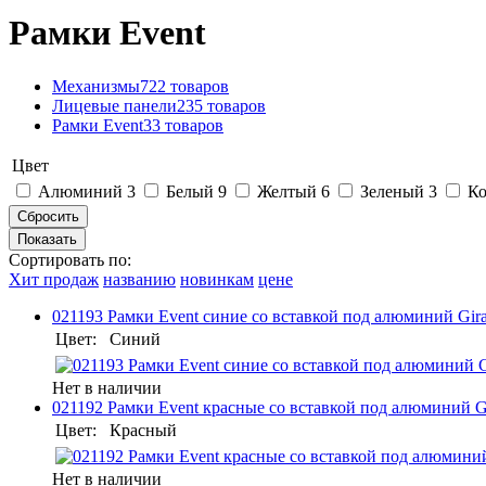
Рамки Event
Механизмы
722 товаров
Лицевые панели
235 товаров
Рамки Event
33 товаров
Цвет
Алюминий
3
Белый
9
Желтый
6
Зеленый
3
К
Сортировать по:
Хит продаж
названию
новинкам
цене
021193 Рамки Event синие со вставкой под алюминий Gir
Цвет:
Синий
Нет в наличии
021192 Рамки Event красные со вставкой под алюминий G
Цвет:
Красный
Нет в наличии