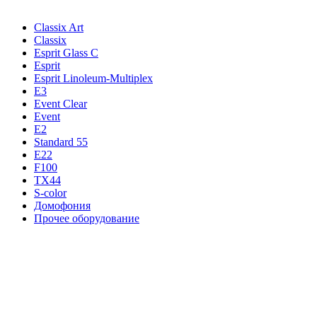
Classix Art
Classix
Esprit Glass C
Esprit
Esprit Linoleum-Multiplex
E3
Event Clear
Event
E2
Standard 55
E22
F100
TX44
S-color
Домофония
Прочее оборудование