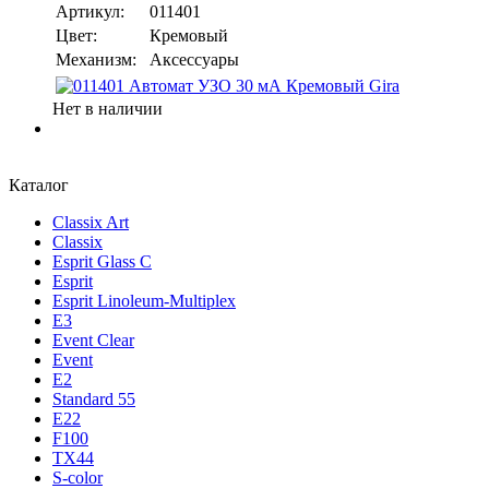
Артикул:
011401
Цвет:
Кремовый
Механизм:
Аксессуары
Нет в наличии
Каталог
Classix Art
Classix
Esprit Glass C
Esprit
Esprit Linoleum-Multiplex
E3
Event Clear
Event
E2
Standard 55
E22
F100
TX44
S-color