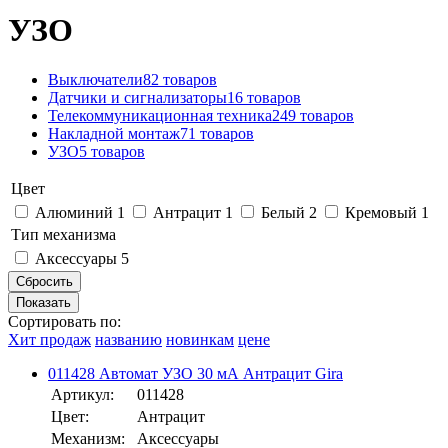
УЗО
Выключатели
82 товаров
Датчики и сигнализаторы
16 товаров
Телекоммуникационная техника
249 товаров
Накладной монтаж
71 товаров
УЗО
5 товаров
Цвет
Алюминий
1
Антрацит
1
Белый
2
Кремовый
1
Тип механизма
Аксессуары
5
Сортировать по:
Хит продаж
названию
новинкам
цене
011428 Автомат УЗО 30 мА Антрацит Gira
Артикул:
011428
Цвет:
Антрацит
Механизм:
Аксессуары