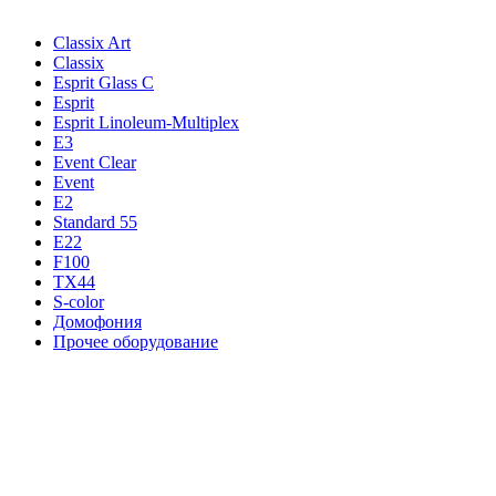
Classix Art
Classix
Esprit Glass C
Esprit
Esprit Linoleum-Multiplex
E3
Event Clear
Event
E2
Standard 55
E22
F100
TX44
S-color
Домофония
Прочее оборудование