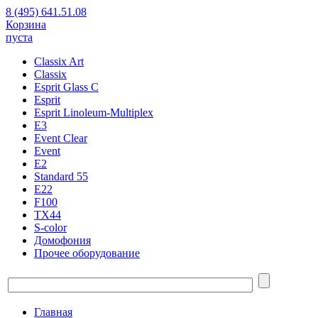
8 (495) 641.51.08
Корзина
пуста
Classix Art
Classix
Esprit Glass C
Esprit
Esprit Linoleum-Multiplex
E3
Event Clear
Event
E2
Standard 55
E22
F100
TX44
S-color
Домофония
Прочее оборудование
Главная