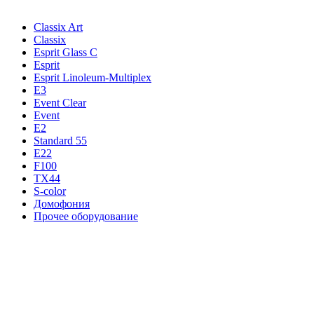
Classix Art
Classix
Esprit Glass C
Esprit
Esprit Linoleum-Multiplex
E3
Event Clear
Event
E2
Standard 55
E22
F100
TX44
S-color
Домофония
Прочее оборудование