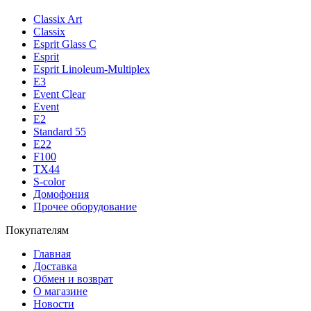
Classix Art
Classix
Esprit Glass C
Esprit
Esprit Linoleum-Multiplex
E3
Event Clear
Event
E2
Standard 55
E22
F100
TX44
S-color
Домофония
Прочее оборудование
Покупателям
Главная
Доставка
Обмен и возврат
О магазине
Новости