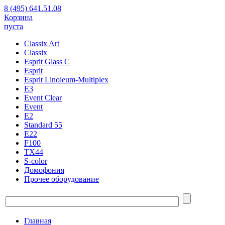
8 (495) 641.51.08
Корзина
пуста
Classix Art
Classix
Esprit Glass C
Esprit
Esprit Linoleum-Multiplex
E3
Event Clear
Event
E2
Standard 55
E22
F100
TX44
S-color
Домофония
Прочее оборудование
Главная