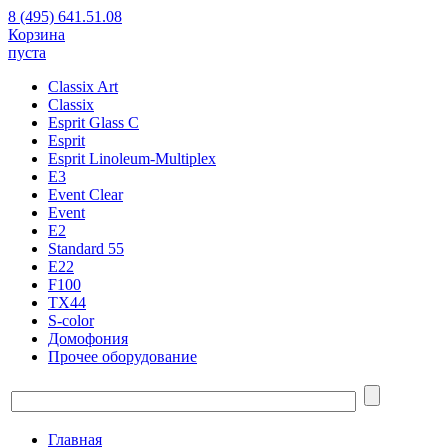
8 (495) 641.51.08
Корзина
пуста
Classix Art
Classix
Esprit Glass C
Esprit
Esprit Linoleum-Multiplex
E3
Event Clear
Event
E2
Standard 55
E22
F100
TX44
S-color
Домофония
Прочее оборудование
Главная