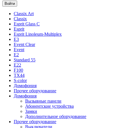
Classix Art
Classix
Esprit Glass C
Esprit
Esprit Linoleum-Multiplex
E3
Event Clear
Event
E2
Standard 55
E22
F100
TX44
S-color
Домофония
Прочее оборудование
Домофония
Вызывные панели
Абонентские устройства
Замки
Дополнительное оборудование
Прочее оборудование
Выключатели