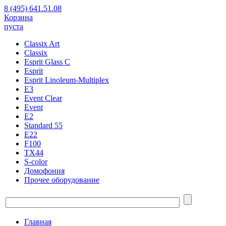
8 (495) 641.51.08
Корзина
пуста
Classix Art
Classix
Esprit Glass C
Esprit
Esprit Linoleum-Multiplex
E3
Event Clear
Event
E2
Standard 55
E22
F100
TX44
S-color
Домофония
Прочее оборудование
Главная