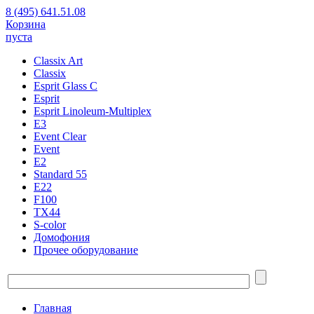
8 (495) 641.51.08
Корзина
пуста
Classix Art
Classix
Esprit Glass C
Esprit
Esprit Linoleum-Multiplex
E3
Event Clear
Event
E2
Standard 55
E22
F100
TX44
S-color
Домофония
Прочее оборудование
Главная