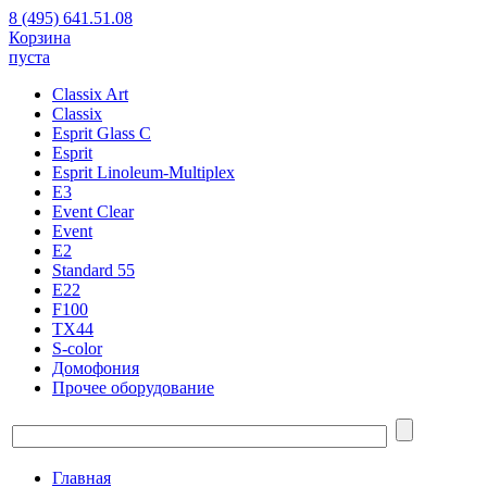
8 (495) 641.51.08
Корзина
пуста
Classix Art
Classix
Esprit Glass C
Esprit
Esprit Linoleum-Multiplex
E3
Event Clear
Event
E2
Standard 55
E22
F100
TX44
S-color
Домофония
Прочее оборудование
Главная