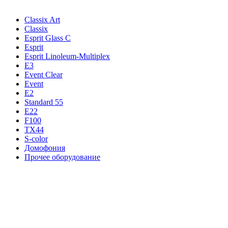
Classix Art
Classix
Esprit Glass C
Esprit
Esprit Linoleum-Multiplex
E3
Event Clear
Event
E2
Standard 55
E22
F100
TX44
S-color
Домофония
Прочее оборудование