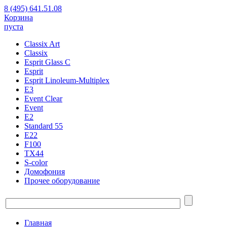
8 (495) 641.51.08
Корзина
пуста
Classix Art
Classix
Esprit Glass C
Esprit
Esprit Linoleum-Multiplex
E3
Event Clear
Event
E2
Standard 55
E22
F100
TX44
S-color
Домофония
Прочее оборудование
Главная