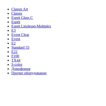
Classix Art
Classix
Esprit Glass C
Esprit
Esprit Linoleum-Multiplex
E3
Event Clear
Event
E2
Standard 55
E22
F100
TX44
S-color
Домофония
Прочее оборудование