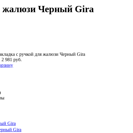
я жалюзи Черный Gira
акладка с ручкой для жалюзи Черный Gira
.
2 981 руб.
орзину
м
ры
ый Gira