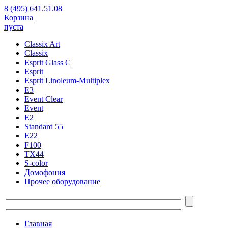
8 (495) 641.51.08
Корзина
пуста
Classix Art
Classix
Esprit Glass C
Esprit
Esprit Linoleum-Multiplex
E3
Event Clear
Event
E2
Standard 55
E22
F100
TX44
S-color
Домофония
Прочее оборудование
Главная