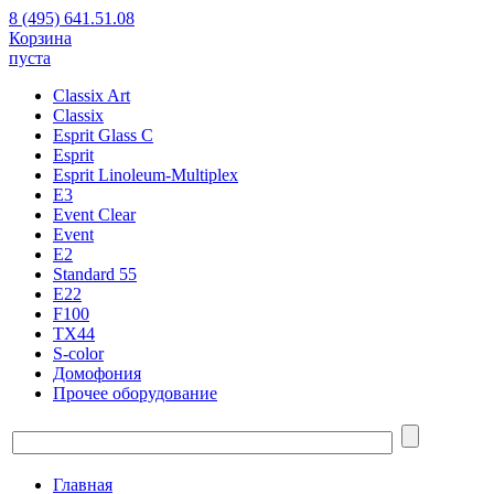
8 (495) 641.51.08
Корзина
пуста
Classix Art
Classix
Esprit Glass C
Esprit
Esprit Linoleum-Multiplex
E3
Event Clear
Event
E2
Standard 55
E22
F100
TX44
S-color
Домофония
Прочее оборудование
Главная