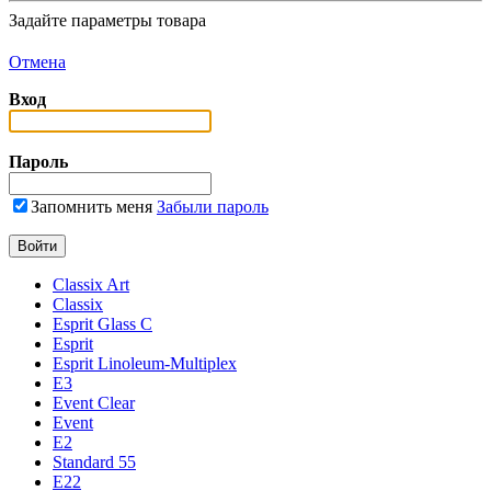
Задайте параметры товара
Отмена
Вход
Пароль
Запомнить меня
Забыли пароль
Classix Art
Classix
Esprit Glass C
Esprit
Esprit Linoleum-Multiplex
E3
Event Clear
Event
E2
Standard 55
E22