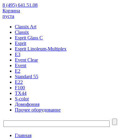
8 (495) 641.51.08
Корзина
пуста
Classix Art
Classix
Esprit Glass C
Esprit
Esprit Linoleum-Multiplex
E3
Event Clear
Event
E2
Standard 55
E22
F100
TX44
S-color
Домофония
Прочее оборудование
Главная