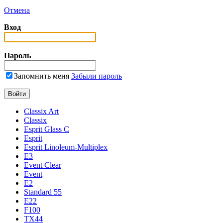
Отмена
Вход
Пароль
Запомнить меня
Забыли пароль
Classix Art
Classix
Esprit Glass C
Esprit
Esprit Linoleum-Multiplex
E3
Event Clear
Event
E2
Standard 55
E22
F100
TX44