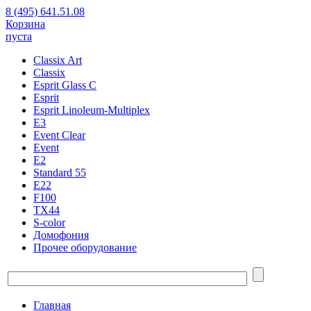
8 (495) 641.51.08
Корзина
пуста
Classix Art
Classix
Esprit Glass C
Esprit
Esprit Linoleum-Multiplex
E3
Event Clear
Event
E2
Standard 55
E22
F100
TX44
S-color
Домофония
Прочее оборудование
Главная