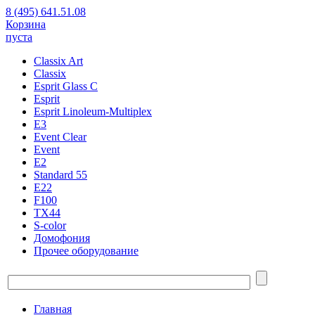
8 (495) 641.51.08
Корзина
пуста
Classix Art
Classix
Esprit Glass C
Esprit
Esprit Linoleum-Multiplex
E3
Event Clear
Event
E2
Standard 55
E22
F100
TX44
S-color
Домофония
Прочее оборудование
Главная