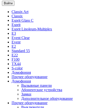
Classix Art
Classix
Esprit Glass C
Esprit
Esprit Linoleum-Multiplex
E3
Event Clear
Event
E2
Standard 55
E22
F100
TX44
S-color
Домофония
Прочее оборудование
Домофония
Вызывные панели
Абонентские устройства
Замки
Дополнительное оборудование
Прочее оборудование
Выключатели