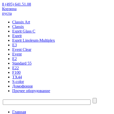
8 (495) 641.51.08
Корзина
пуста
Classix Art
Classix
Esprit Glass C
Esprit
Esprit Linoleum-Multiplex
E3
Event Clear
Event
E2
Standard 55
E22
F100
TX44
S-color
Домофония
Прочее оборудование
Главная