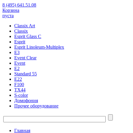
8 (495) 641.51.08
Корзина
пуста
Classix Art
Classix
Esprit Glass C
Esprit
Esprit Linoleum-Multiplex
E3
Event Clear
Event
E2
Standard 55
E22
F100
TX44
S-color
Домофония
Прочее оборудование
Главная