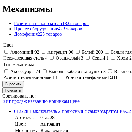
Механизмы
Розетки и выключатели
1822 товаров
Прочее оборудование
423 товаров
Домофония
225 товаров
Цвет
Алюминий
92
Антрацит
90
Белый
200
Белый гл
Нержавеющая сталь
4
Оранжевый
3
Серый
1
Хром
Тип механизма
Аксессуары
74
Выводы кабеля / заглушки
8
Выключ
Розетки телевизионные
13
Розетки телефонные RJ11
11
Сортировать по:
Хит продаж
названию
новинкам
цене
012228 Выключатель 2-полюсный с самовозвратом 10А/25
Артикул:
012228
Цвет:
Антрацит
Механизм:
Выключатели