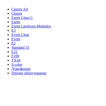
Classix Art
Classix
Esprit Glass C
Esprit
Esprit Linoleum-Multiplex
E3
Event Clear
Event
E2
Standard 55
E22
F100
TX44
S-color
Домофония
Прочее оборудование