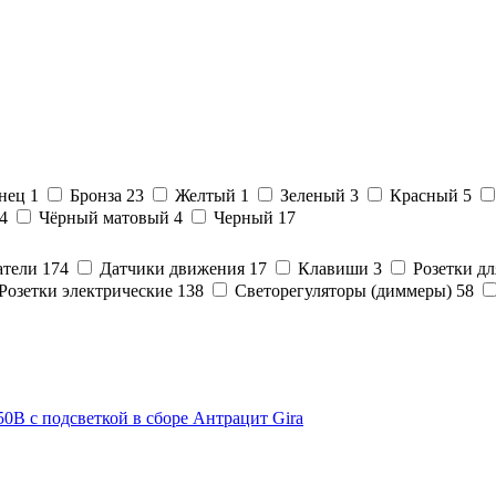
янец
1
Бронза
23
Желтый
1
Зеленый
3
Красный
5
24
Чёрный матовый
4
Черный
17
атели
174
Датчики движения
17
Клавиши
3
Розетки дл
Розетки электрические
138
Светорегуляторы (диммеры)
58
0В с подсветкой в сборе Антрацит Gira