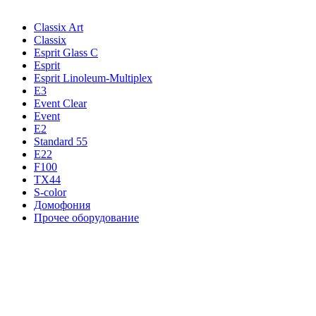
Classix Art
Classix
Esprit Glass C
Esprit
Esprit Linoleum-Multiplex
E3
Event Clear
Event
E2
Standard 55
E22
F100
TX44
S-color
Домофония
Прочее оборудование