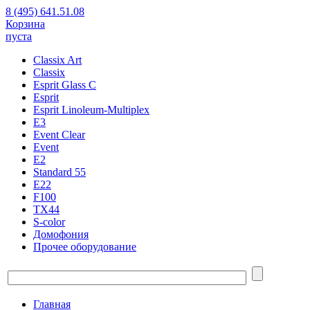
8 (495) 641.51.08
Корзина
пуста
Classix Art
Classix
Esprit Glass C
Esprit
Esprit Linoleum-Multiplex
E3
Event Clear
Event
E2
Standard 55
E22
F100
TX44
S-color
Домофония
Прочее оборудование
Главная