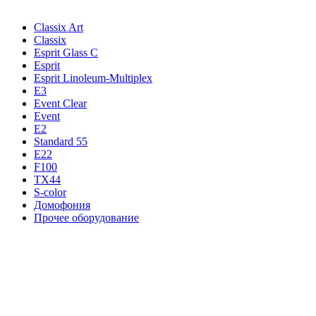
Classix Art
Classix
Esprit Glass C
Esprit
Esprit Linoleum-Multiplex
E3
Event Clear
Event
E2
Standard 55
E22
F100
TX44
S-color
Домофония
Прочее оборудование