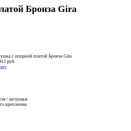
латой Бронза Gira
лушка с опорной платой Бронза Gira
912 руб.
ину
ля / заглушки
го крепления.