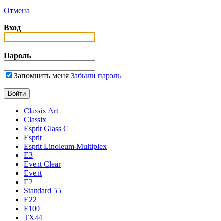
Отмена
Вход
Пароль
Запомнить меня
Забыли пароль
Classix Art
Classix
Esprit Glass C
Esprit
Esprit Linoleum-Multiplex
E3
Event Clear
Event
E2
Standard 55
E22
F100
TX44