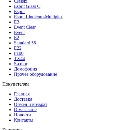
Classix
Esprit Glass C
Esprit
Esprit Linoleum-Multiplex
E3
Event Clear
Event
E2
Standard 55
E22
F100
TX44
S-color
Домофония
Прочее оборудование
Покупателям
Главная
Доставка
Обмен и возврат
О магазине
Новости
Контакты
Контакты