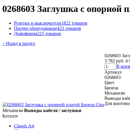
0268603 Заглушка с опорной п
Розетки и выключатели
1822 товаров
Прочее оборудование
423 товаров
Домофония
225 товаров
< Назад в раздел
0268603 Заг
3 782 руб.
4 
В корз
Артикул
0268603
Цвет
Бронза
Механизм
Выводы кабе
Для винтово
Механизм
Выводы кабеля / заглушки
Каталог
Classix Art