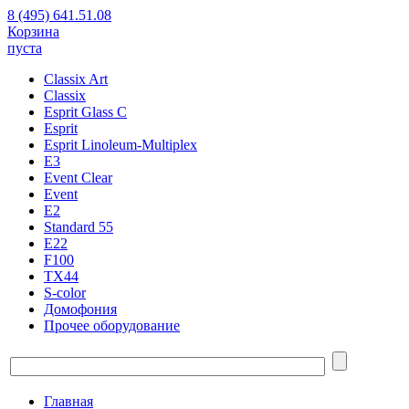
8 (495) 641.51.08
Корзина
пуста
Classix Art
Classix
Esprit Glass C
Esprit
Esprit Linoleum-Multiplex
E3
Event Clear
Event
E2
Standard 55
E22
F100
TX44
S-color
Домофония
Прочее оборудование
Главная