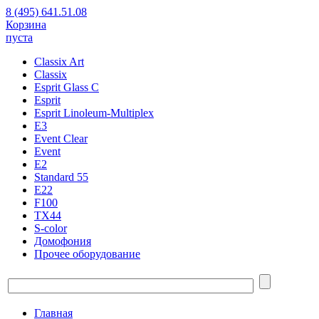
8 (495) 641.51.08
Корзина
пуста
Classix Art
Classix
Esprit Glass C
Esprit
Esprit Linoleum-Multiplex
E3
Event Clear
Event
E2
Standard 55
E22
F100
TX44
S-color
Домофония
Прочее оборудование
Главная