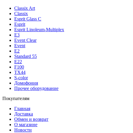
Classix Art
Classix
Esprit Glass C
Esprit
Esprit Linoleum-Multiplex
E3
Event Clear
Event
E2
Standard 55
E22
F100
TX44
S-color
Домофония
Прочее оборудование
Покупателям
Главная
Доставка
Обмен и возврат
О магазине
Новости