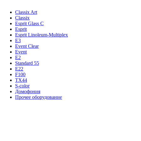
Classix Art
Classix
Esprit Glass C
Esprit
Esprit Linoleum-Multiplex
E3
Event Clear
Event
E2
Standard 55
E22
F100
TX44
S-color
Домофония
Прочее оборудование