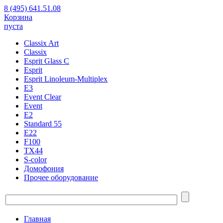
8 (495) 641.51.08
Корзина
пуста
Classix Art
Classix
Esprit Glass C
Esprit
Esprit Linoleum-Multiplex
E3
Event Clear
Event
E2
Standard 55
E22
F100
TX44
S-color
Домофония
Прочее оборудование
Главная