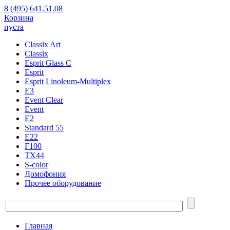
8 (495) 641.51.08
Корзина
пуста
Classix Art
Classix
Esprit Glass C
Esprit
Esprit Linoleum-Multiplex
E3
Event Clear
Event
E2
Standard 55
E22
F100
TX44
S-color
Домофония
Прочее оборудование
Главная