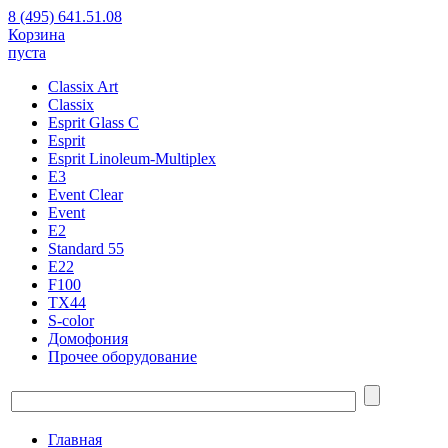
8 (495) 641.51.08
Корзина
пуста
Classix Art
Classix
Esprit Glass C
Esprit
Esprit Linoleum-Multiplex
E3
Event Clear
Event
E2
Standard 55
E22
F100
TX44
S-color
Домофония
Прочее оборудование
Главная