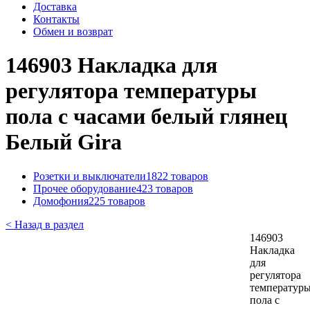
Доставка
Контакты
Обмен и возврат
146903 Накладка для
регулятора температуры
пола с часами белый глянец
Белый Gira
Розетки и выключатели
1822 товаров
Прочее оборудование
423 товаров
Домофония
225 товаров
< Назад в раздел
146903
Накладка
для
регулятора
температур
пола с