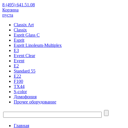
8 (495) 641.51.08
Корзина
пуста
Classix Art
Classix
Esprit Glass C
Esprit
Esprit Linoleum-Multiplex
E3
Event Clear
Event
E2
Standard 55
E22
F100
TX44
S-color
Домофония
Прочее оборудование
Главная