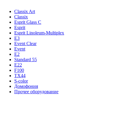
Classix Art
Classix
Esprit Glass C
Esprit
Esprit Linoleum-Multiplex
E3
Event Clear
Event
E2
Standard 55
E22
F100
TX44
S-color
Домофония
Прочее оборудование