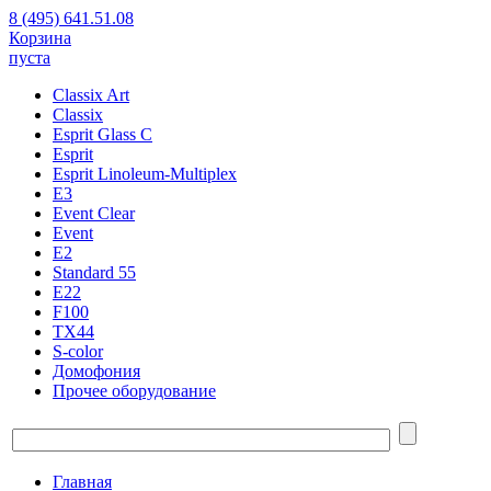
8 (495) 641.51.08
Корзина
пуста
Classix Art
Classix
Esprit Glass C
Esprit
Esprit Linoleum-Multiplex
E3
Event Clear
Event
E2
Standard 55
E22
F100
TX44
S-color
Домофония
Прочее оборудование
Главная