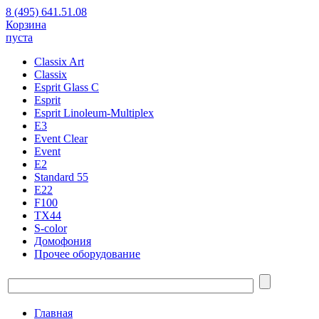
8 (495) 641.51.08
Корзина
пуста
Classix Art
Classix
Esprit Glass C
Esprit
Esprit Linoleum-Multiplex
E3
Event Clear
Event
E2
Standard 55
E22
F100
TX44
S-color
Домофония
Прочее оборудование
Главная