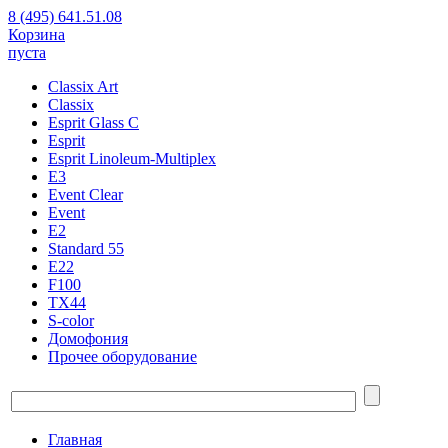
8 (495) 641.51.08
Корзина
пуста
Classix Art
Classix
Esprit Glass C
Esprit
Esprit Linoleum-Multiplex
E3
Event Clear
Event
E2
Standard 55
E22
F100
TX44
S-color
Домофония
Прочее оборудование
Главная