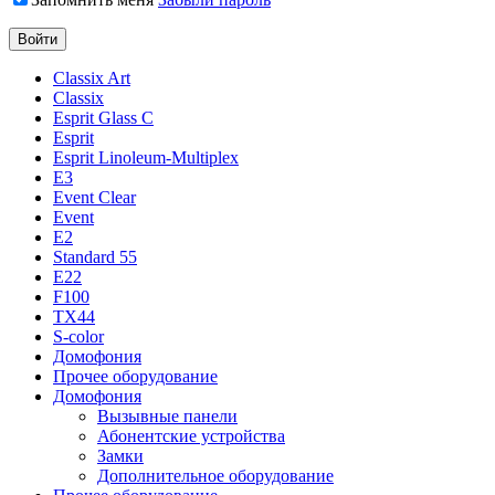
Classix Art
Classix
Esprit Glass C
Esprit
Esprit Linoleum-Multiplex
E3
Event Clear
Event
E2
Standard 55
E22
F100
TX44
S-color
Домофония
Прочее оборудование
Домофония
Вызывные панели
Абонентские устройства
Замки
Дополнительное оборудование