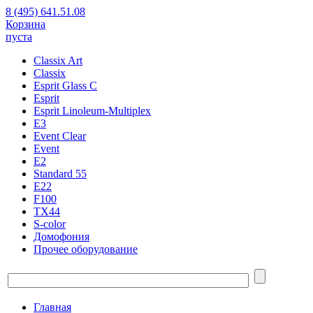
8 (495) 641.51.08
Корзина
пуста
Classix Art
Classix
Esprit Glass C
Esprit
Esprit Linoleum-Multiplex
E3
Event Clear
Event
E2
Standard 55
E22
F100
TX44
S-color
Домофония
Прочее оборудование
Главная