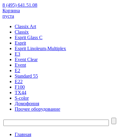
8 (495) 641.51.08
Корзина
пуста
Classix Art
Classix
Esprit Glass C
Esprit
Esprit Linoleum-Multiplex
E3
Event Clear
Event
E2
Standard 55
E22
F100
TX44
S-color
Домофония
Прочее оборудование
Главная