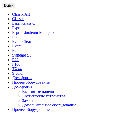
Classix Art
Classix
Esprit Glass C
Esprit
Esprit Linoleum-Multiplex
E3
Event Clear
Event
E2
Standard 55
E22
F100
TX44
S-color
Домофония
Прочее оборудование
Домофония
Вызывные панели
Абонентские устройства
Замки
Дополнительное оборудование
Прочее оборудование