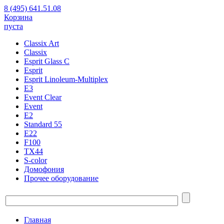
8 (495) 641.51.08
Корзина
пуста
Classix Art
Classix
Esprit Glass C
Esprit
Esprit Linoleum-Multiplex
E3
Event Clear
Event
E2
Standard 55
E22
F100
TX44
S-color
Домофония
Прочее оборудование
Главная