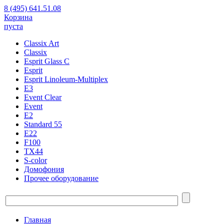
8 (495) 641.51.08
Корзина
пуста
Classix Art
Classix
Esprit Glass C
Esprit
Esprit Linoleum-Multiplex
E3
Event Clear
Event
E2
Standard 55
E22
F100
TX44
S-color
Домофония
Прочее оборудование
Главная