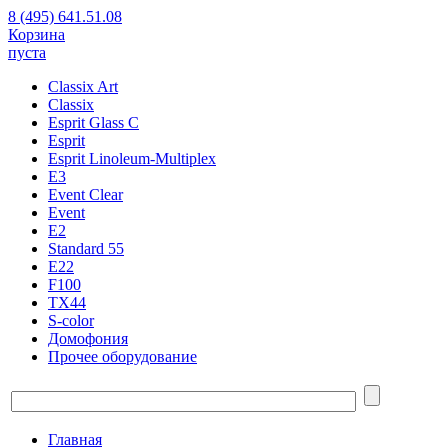
8 (495) 641.51.08
Корзина
пуста
Classix Art
Classix
Esprit Glass C
Esprit
Esprit Linoleum-Multiplex
E3
Event Clear
Event
E2
Standard 55
E22
F100
TX44
S-color
Домофония
Прочее оборудование
Главная