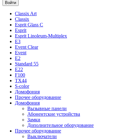
Classix Art
Classix
Esprit Glass C
Esprit
Esprit Linoleum-Multiplex
E3
Event Clear
Event
E2
Standard 55
E22
F100
TX44
S-color
Домофония
Прочее оборудование
Домофония
Вызывные панели
Абонентские устройства
Замки
Дополнительное оборудование
Прочее оборудование
Выключатели