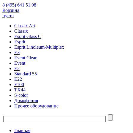
8 (495) 641.51.08
Корзина
пуста
Classix Art
Classix
Esprit Glass C
Esprit
Esprit Linoleum-Multiplex
E3
Event Clear
Event
E2
Standard 55
E22
F100
TX44
S-color
Домофония
Прочее оборудование
Главная