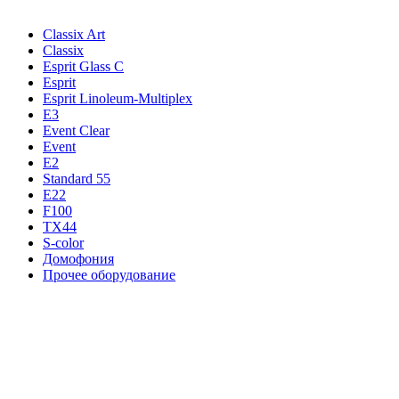
Classix Art
Classix
Esprit Glass C
Esprit
Esprit Linoleum-Multiplex
E3
Event Clear
Event
E2
Standard 55
E22
F100
TX44
S-color
Домофония
Прочее оборудование