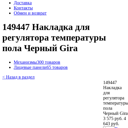
Доставка
Контакты
Обмен и возврат
149447 Накладка для
регулятора температуры
пола Черный Gira
Механизмы
300 товаров
Лицевые панели
65 товаров
< Назад в раздел
149447
Накладка
для
регулятора
температур
пола
Черный Gira
3 575 руб.
4
643 руб.