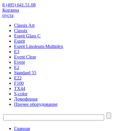
8 (495) 641.51.08
Корзина
пуста
Classix Art
Classix
Esprit Glass C
Esprit
Esprit Linoleum-Multiplex
E3
Event Clear
Event
E2
Standard 55
E22
F100
TX44
S-color
Домофония
Прочее оборудование
Главная