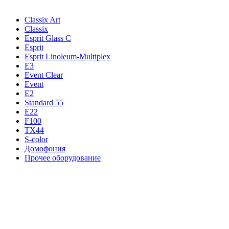
Classix Art
Classix
Esprit Glass C
Esprit
Esprit Linoleum-Multiplex
E3
Event Clear
Event
E2
Standard 55
E22
F100
TX44
S-color
Домофония
Прочее оборудование