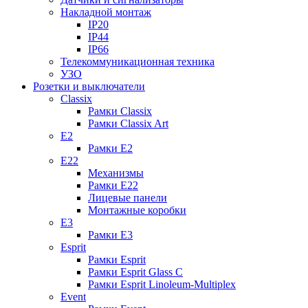
Накладной монтаж
IP20
IP44
IP66
Телекоммуникационная техника
УЗО
Розетки и выключатели
Classix
Рамки Classix
Рамки Classix Art
E2
Рамки E2
E22
Механизмы
Рамки E22
Лицевые панели
Монтажные коробки
E3
Рамки E3
Esprit
Рамки Esprit
Рамки Esprit Glass C
Рамки Esprit Linoleum-Multiplex
Event