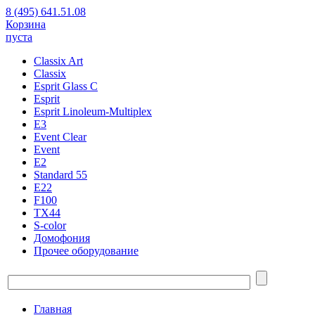
8 (495) 641.51.08
Корзина
пуста
Classix Art
Classix
Esprit Glass C
Esprit
Esprit Linoleum-Multiplex
E3
Event Clear
Event
E2
Standard 55
E22
F100
TX44
S-color
Домофония
Прочее оборудование
Главная