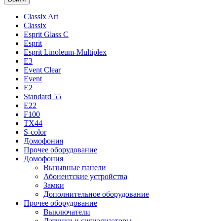
Classix Art
Classix
Esprit Glass C
Esprit
Esprit Linoleum-Multiplex
E3
Event Clear
Event
E2
Standard 55
E22
F100
TX44
S-color
Домофония
Прочее оборудование
Домофония
Вызывные панели
Абонентские устройства
Замки
Дополнительное оборудование
Прочее оборудование
Выключатели
Датчики и сигнализаторы