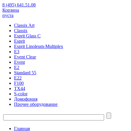
8 (495) 641.51.08
Корзина
пуста
Classix Art
Classix
Esprit Glass C
Esprit
Esprit Linoleum-Multiplex
E3
Event Clear
Event
E2
Standard 55
E22
F100
TX44
S-color
Домофония
Прочее оборудование
Главная