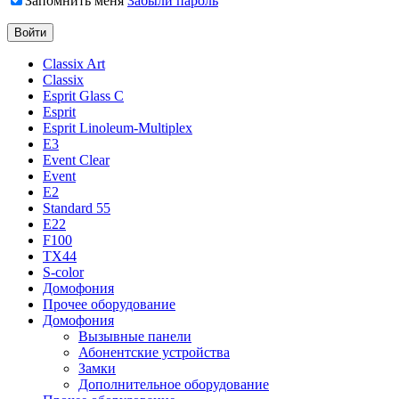
Запомнить меня
Забыли пароль
Classix Art
Classix
Esprit Glass C
Esprit
Esprit Linoleum-Multiplex
E3
Event Clear
Event
E2
Standard 55
E22
F100
TX44
S-color
Домофония
Прочее оборудование
Домофония
Вызывные панели
Абонентские устройства
Замки
Дополнительное оборудование