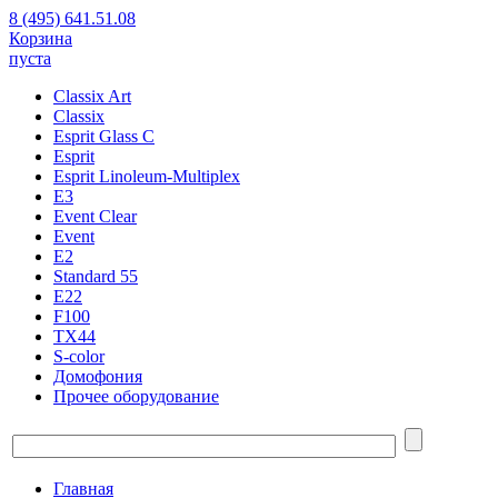
8 (495) 641.51.08
Корзина
пуста
Classix Art
Classix
Esprit Glass C
Esprit
Esprit Linoleum-Multiplex
E3
Event Clear
Event
E2
Standard 55
E22
F100
TX44
S-color
Домофония
Прочее оборудование
Главная