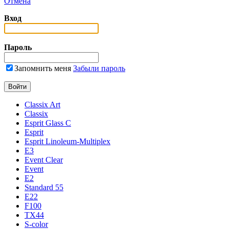
Отмена
Вход
Пароль
Запомнить меня
Забыли пароль
Classix Art
Classix
Esprit Glass C
Esprit
Esprit Linoleum-Multiplex
E3
Event Clear
Event
E2
Standard 55
E22
F100
TX44
S-color