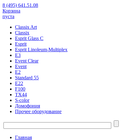
8 (495) 641.51.08
Корзина
пуста
Classix Art
Classix
Esprit Glass C
Esprit
Esprit Linoleum-Multiplex
E3
Event Clear
Event
E2
Standard 55
E22
F100
TX44
S-color
Домофония
Прочее оборудование
Главная