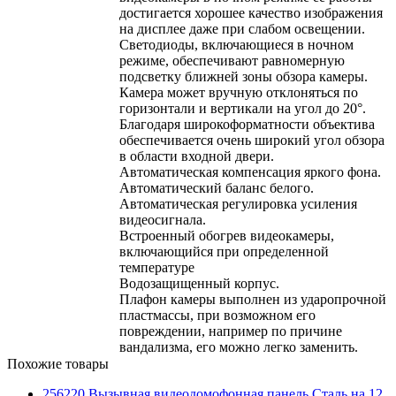
достигается хорошее качество изображения
на дисплее даже при слабом освещении.
Светодиоды, включающиеся в ночном
режиме, обеспечивают равномерную
подсветку ближней зоны обзора камеры.
Камера может вручную отклоняться по
горизонтали и вертикали на угол до 20°.
Благодаря широкоформатности объектива
обеспечивается очень широкий угол обзора
в области входной двери.
Автоматическая компенсация яркого фона.
Автоматический баланс белого.
Автоматическая регулировка усиления
видеосигнала.
Встроенный обогрев видеокамеры,
включающийся при определенной
температуре
Водозащищенный корпус.
Плафон камеры выполнен из ударопрочной
пластмассы, при возможном его
повреждении, например по причине
вандализма, его можно легко заменить.
Похожие товары
256220 Вызывная видеодомофонная панель Сталь на 12