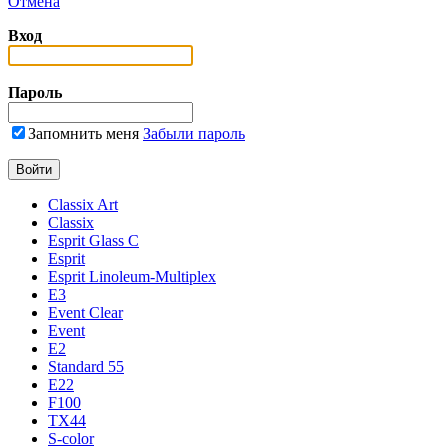
Отмена
Вход
Пароль
Запомнить меня
Забыли пароль
Classix Art
Classix
Esprit Glass C
Esprit
Esprit Linoleum-Multiplex
E3
Event Clear
Event
E2
Standard 55
E22
F100
TX44
S-color