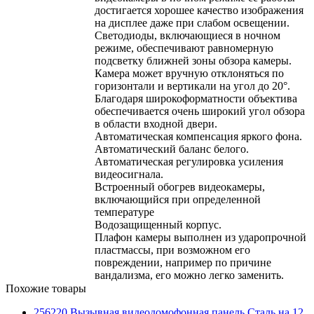
достигается хорошее качество изображения
на дисплее даже при слабом освещении.
Светодиоды, включающиеся в ночном
режиме, обеспечивают равномерную
подсветку ближней зоны обзора камеры.
Камера может вручную отклоняться по
горизонтали и вертикали на угол до 20°.
Благодаря широкоформатности объектива
обеспечивается очень широкий угол обзора
в области входной двери.
Автоматическая компенсация яркого фона.
Автоматический баланс белого.
Автоматическая регулировка усиления
видеосигнала.
Встроенный обогрев видеокамеры,
включающийся при определенной
температуре
Водозащищенный корпус.
Плафон камеры выполнен из ударопрочной
пластмассы, при возможном его
повреждении, например по причине
вандализма, его можно легко заменить.
Похожие товары
256220 Вызывная видеодомофонная панель Сталь на 12