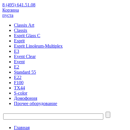
8 (495) 641.51.08
Корзина
пуста
Classix Art
Classix
Esprit Glass C
Esprit
Esprit Linoleum-Multiplex
E3
Event Clear
Event
E2
Standard 55
E22
F100
TX44
S-color
Домофония
Прочее оборудование
Главная